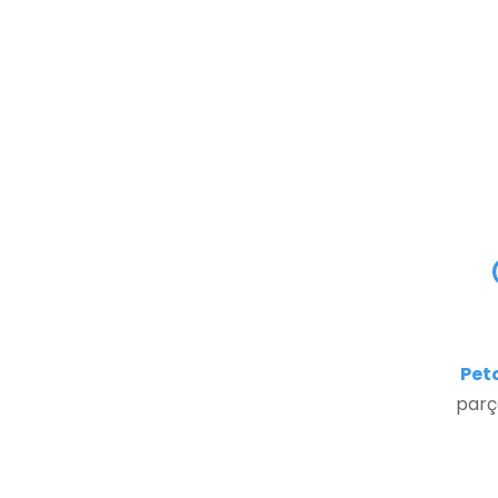
Peta
parç