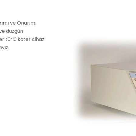
kımı ve Onarımı
i ve düzgün
er türlü koter cihazı
yız.