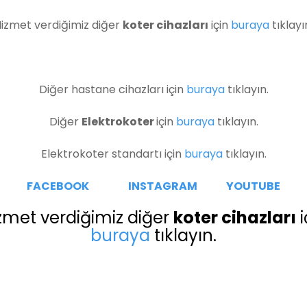
izmet verdiğimiz diğer
koter cihazları
için
buraya
tıklayı
Diğer hastane cihazları için
buraya
tıklayın.
Diğer
Elektrokoter
için
buraya
tıklayın.
Elektrokoter standartı için
buraya
tıklayın.
FACEBOOK
INSTAGRAM
YOUTUBE
zmet verdiğimiz diğer
koter cihazları
i
buraya
tıklayın.