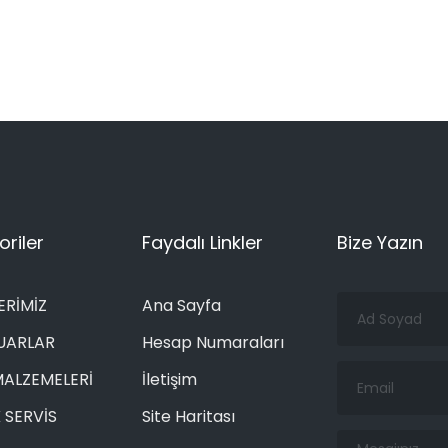
riler
Faydalı Linkler
Bize Yazın
Ad
ERİMİZ
Ana Sayfa
Soyad
UARLAR
Hesap Numaraları
Email
MALZEMELERİ
İletişim
 SERVİS
Site Haritası
Mesajınız