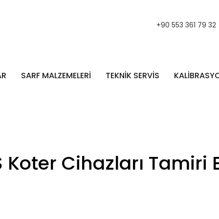
+90 553 361 79 32
AR
SARF MALZEMELERİ
TEKNİK SERVİS
KALİBRASY
 Koter Cihazları Tamiri