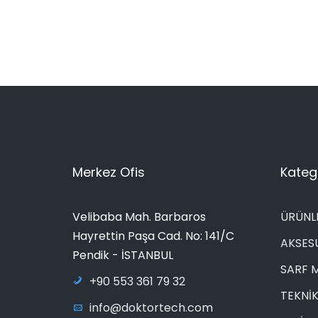
Merkez Ofis
Katego
Velibaba Mah. Barbaros
ÜRÜNL
Hayrettin Paşa Cad. No: 141/C
AKSES
Pendik - İSTANBUL
SARF 
+90 553 361 79 32
TEKNİK
info@doktortech.com