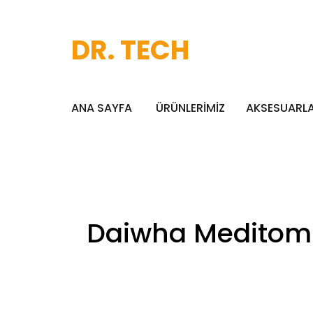
DR. TECH
ANA SAYFA
ÜRÜNLERİMİZ
AKSESUARL
Daiwha Meditom K