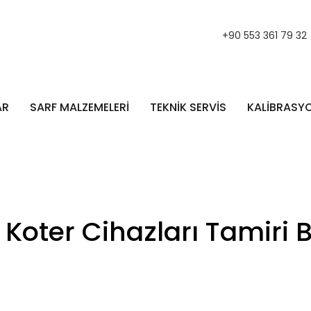
+90 553 361 79 32
AR
SARF MALZEMELERİ
TEKNİK SERVİS
KALİBRASY
oter Cihazları Tamiri 