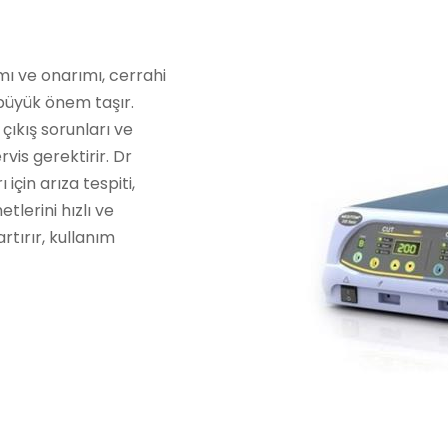
mı ve onarımı, cerrahi
 büyük önem taşır.
çıkış sorunları ve
vis gerektirir. Dr
çin arıza tespiti,
lerini hızlı ve
rtırır, kullanım