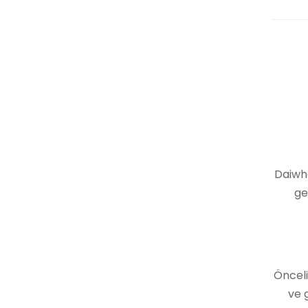
Daiwha
ge
Önceli
ve 