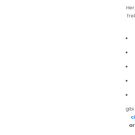
Her
fre
gibi
c
ar