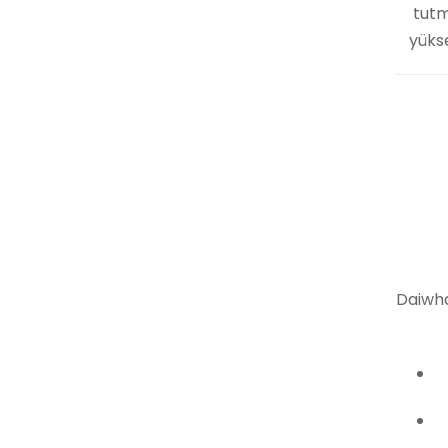
tutm
yükse
Daiwha