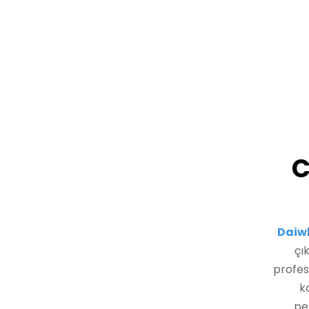
C
Daiwh
çı
profes
k
pe