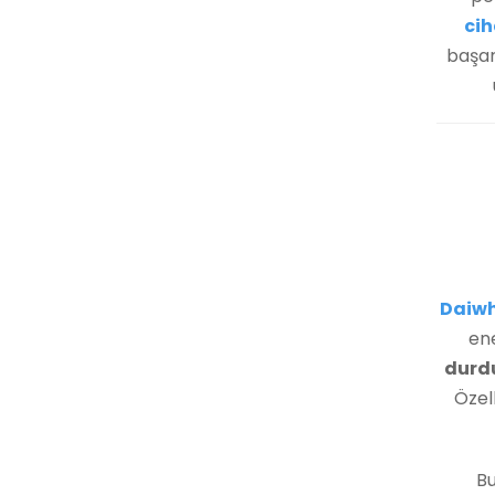
cih
başar
Daiwh
en
durd
Özell
Bu