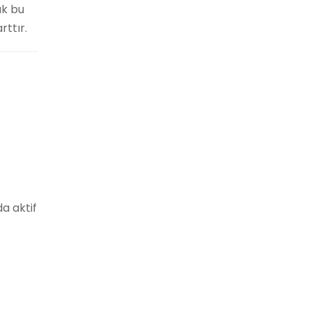
ak bu
rttır.
a aktif