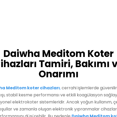
Daiwha Meditom Koter
ihazları Tamiri, Bakımı 
Onarımı
a Meditom koter cihazları
,
cerrahi işlemlerde güvenilir
kışı, stabil kesme performansı ve etkili koagülasyon sağla
yonel elektrokoter sistemleridir. Ancak yoğun kullanım, ç
oşullar ve zamanla oluşan elektronik yıpranmalar cihazlar
rformansını düşürebilir. Bu nedenle
Daiwha Meditom ko