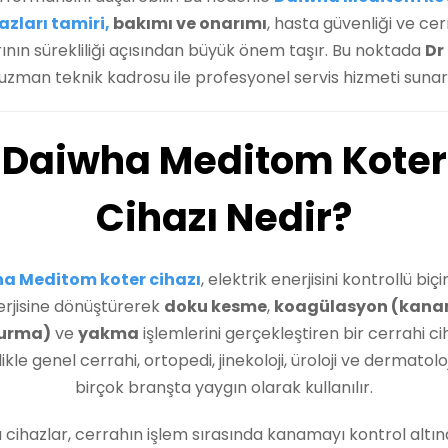
azları tamiri,
bakımı ve onarımı
, hasta güvenliği ve cer
ının sürekliliği açısından büyük önem taşır. Bu noktada
Dr
uzman teknik kadrosu ile profesyonel servis hizmeti sunar
Daiwha Meditom Koter
Cihazı Nedir?
a Meditom koter cihazı
, elektrik enerjisini kontrollü biç
erjisine dönüştürerek
doku kesme
,
koagülasyon (kan
urma)
ve
yakma
işlemlerini gerçekleştiren bir cerrahi ci
ikle genel cerrahi, ortopedi, jinekoloji, üroloji ve dermatoloj
birçok branşta yaygın olarak kullanılır.
 cihazlar, cerrahın işlem sırasında kanamayı kontrol altı