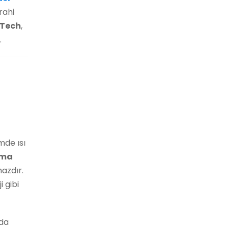
rahi
 Tech
,
.
imde ısı
ama
hazdır.
i gibi
nda