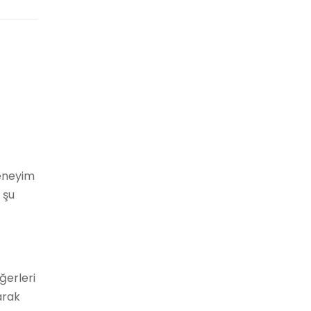
deneyim
 şu
ğerleri
arak