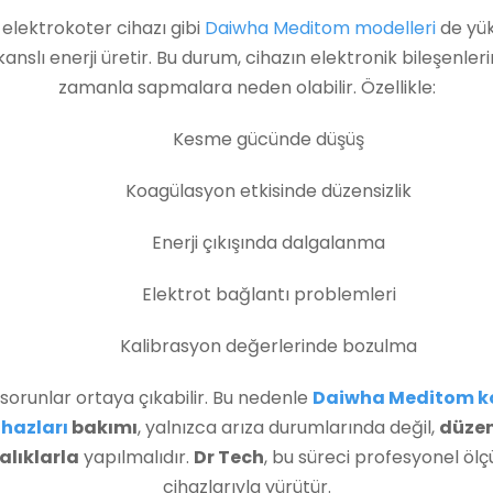
 elektrokoter cihazı gibi
Daiwha Meditom modelleri
de yü
kanslı enerji üretir. Bu durum, cihazın elektronik bileşenler
zamanla sapmalara neden olabilir. Özellikle:
Kesme gücünde düşüş
Koagülasyon etkisinde düzensizlik
Enerji çıkışında dalgalanma
Elektrot bağlantı problemleri
Kalibrasyon değerlerinde bozulma
 sorunlar ortaya çıkabilir. Bu nedenle
Daiwha Meditom k
ihazları
bakımı
, yalnızca arıza durumlarında değil,
düzen
alıklarla
yapılmalıdır.
Dr Tech
, bu süreci profesyonel öl
cihazlarıyla yürütür.