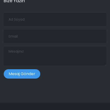
Bize Yazın
Ad
Soyad
Email
Mesajınız