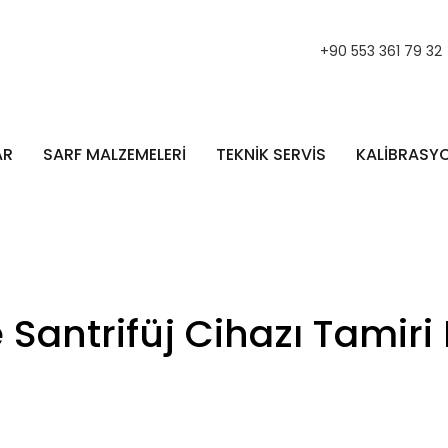
+90 553 361 79 32
AR
SARF MALZEMELERİ
TEKNİK SERVİS
KALİBRASY
Santrifüj Cihazı Tamiri