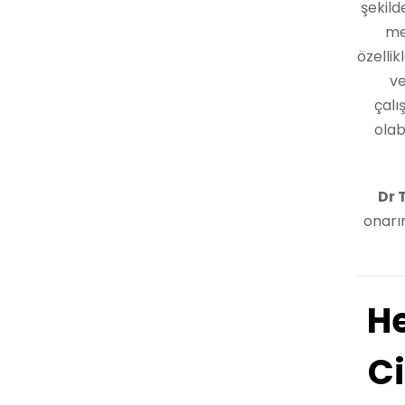
şekild
me
özelli
ve
çalı
olab
Dr 
onarı
He
C