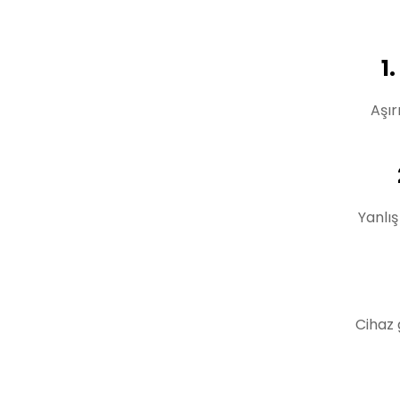
1
Aşır
Yanlı
Cihaz 