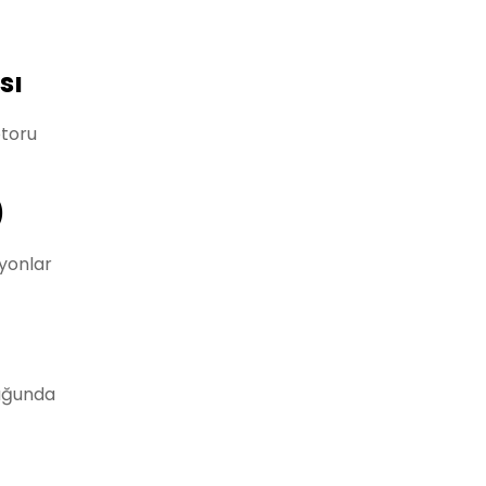
sı
otoru
)
yonlar
duğunda