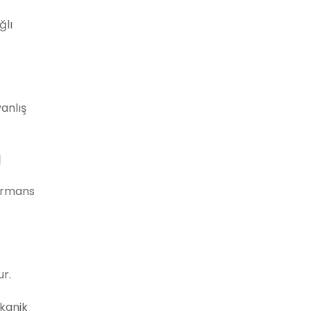
ğlı
anlış
ı
formans
r.
kanik