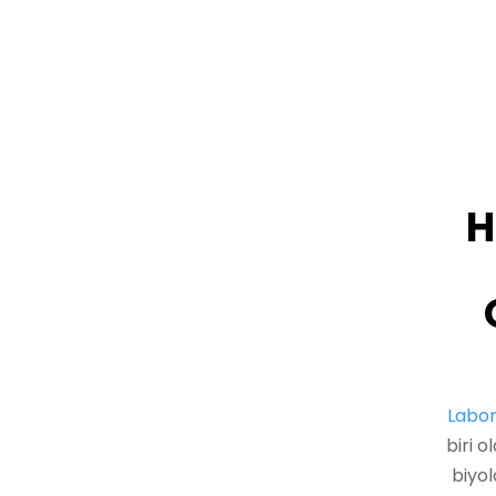
H
Labor
biri o
biyol