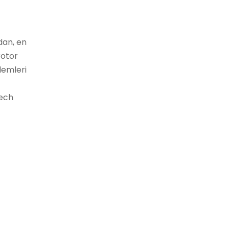
dan, en
rotor
blemleri
Tech