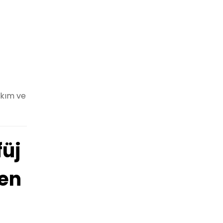
akım ve
füj
len