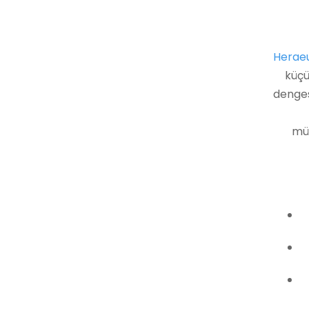
Herae
küçü
dengesi
müd