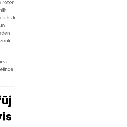
n rotor
lik
a hızlı
ğun
neden
zenli
ı ve
elinde
füj
is