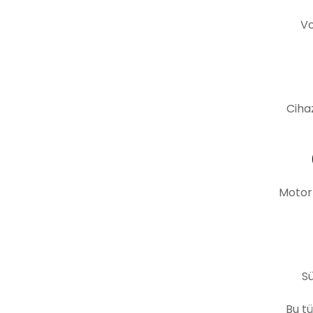
Vo
Ciha
Motor 
Sü
Bu t