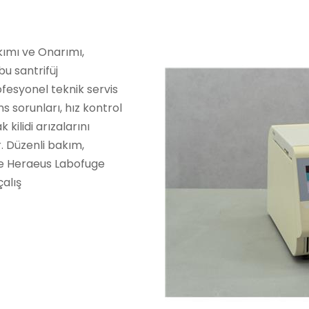
kımı ve Onarımı,
u santrifüj
fesyonel teknik servis
ns sorunları, hız kontrol
kilidi arızalarını
r. Düzenli bakım,
ile Heraeus Labofuge
çalış