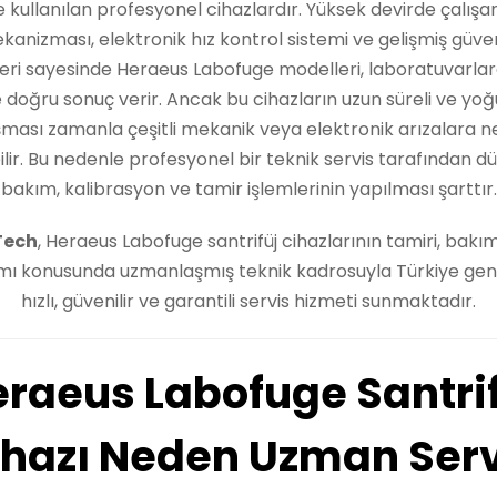
e kullanılan profesyonel cihazlardır. Yüksek devirde çalışa
kanizması, elektronik hız kontrol sistemi ve gelişmiş güven
kleri sayesinde Heraeus Labofuge modelleri, laboratuvarlard
 doğru sonuç verir. Ancak bu cihazların uzun süreli ve yo
şması zamanla çeşitli mekanik veya elektronik arızalara 
ilir. Bu nedenle profesyonel bir teknik servis tarafından dü
bakım, kalibrasyon ve tamir işlemlerinin yapılması şarttır.
Tech
, Heraeus Labofuge santrifüj cihazlarının tamiri, bakım
mı konusunda uzmanlaşmış teknik kadrosuyla Türkiye gen
hızlı, güvenilir ve garantili servis hizmeti sunmaktadır.
raeus Labofuge Santri
ihazı Neden Uzman Serv