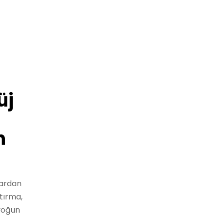
üj
n
lardan
tırma,
 yoğun