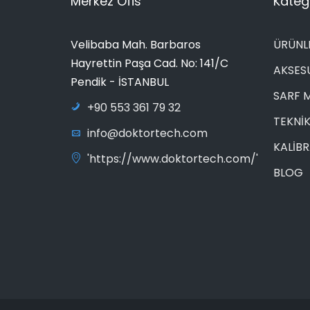
Merkez Ofis
Katego
Velibaba Mah. Barbaros
ÜRÜNL
Hayrettin Paşa Cad. No: 141/C
AKSES
Pendik - İSTANBUL
SARF 
+90 553 361 79 32
TEKNİK
info@doktortech.com
KALİB
'https://www.doktortech.com/'
BLOG