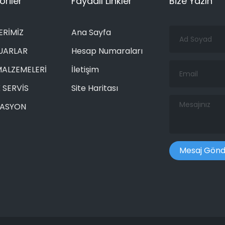
riler
Faydalı Linkler
Bize Yazın
Ad
ERİMİZ
Ana Sayfa
Soyad
UARLAR
Hesap Numaraları
Email
MALZEMELERİ
İletişim
 SERVİS
Site Haritası
Mesajınız
RASYON