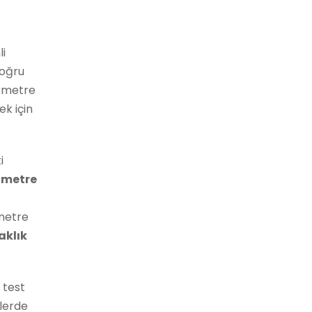
i
doğru
yometre
ek için
i
metre
metre
aklık
 test
tlerde