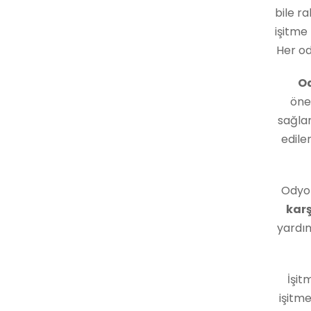
bile r
işitme 
Her od
Od
önem
sağlar
edile
Odyom
karş
yardım
İşit
işitme