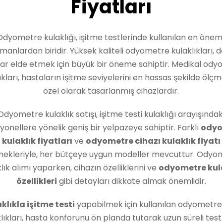
Fiyatları
Odyometre kulaklığı, işitme testlerinde kullanılan en öneml
manlardan biridir. Yüksek kaliteli odyometre kulaklıkları, 
ar elde etmek için büyük bir öneme sahiptir. Medikal od
ıkları, hastaların işitme seviyelerini en hassas şekilde ölçm
özel olarak tasarlanmış cihazlardır.
Odyometre kulaklık satışı, işitme testi kulaklığı arayışındak
yonellere yönelik geniş bir yelpazeye sahiptir. Farklı
odyo
kulaklık fiyatları
ve
odyometre cihazı kulaklık fiyatı
nekleriyle, her bütçeye uygun modeller mevcuttur. Odyo
lık alımı yaparken, cihazın özelliklerini ve
odyometre kul
özellikleri
gibi detayları dikkate almak önemlidir.
klıkla işitme testi
yapabilmek için kullanılan odyometre
lıkları, hasta konforunu ön planda tutarak uzun süreli tes