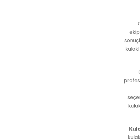
ekip
sonuçl
kulakl
profes
seçe
kulak
Kula
kulak