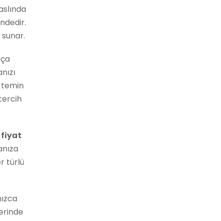
aslında
indedir.
 sunar.
kça
anızı
n temin
tercih
 fiyat
anıza
r türlü
nızca
lerinde