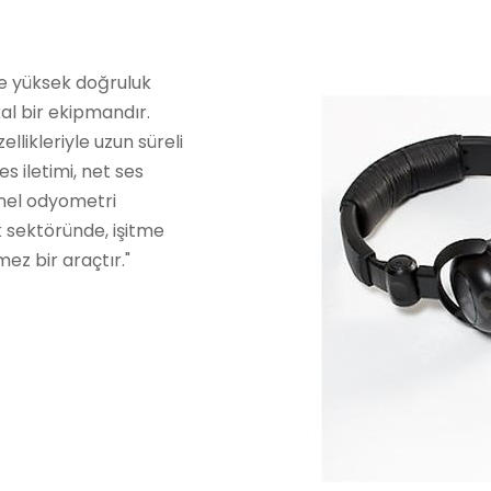
de yüksek doğruluk
al bir ekipmandır.
llikleriyle uzun süreli
es iletimi, net ses
onel odyometri
k sektöründe, işitme
ez bir araçtır."