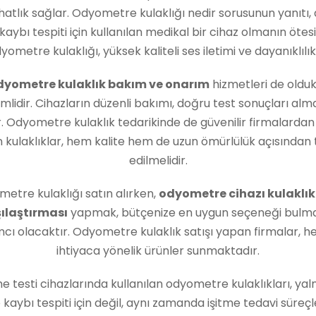
ahatlık sağlar. Odyometre kulaklığı nedir sorusunun yanıtı, 
kaybı tespiti için kullanılan medikal bir cihaz olmanın ötes
yometre kulaklığı, yüksek kaliteli ses iletimi ve dayanıklılık
yometre kulaklık bakım ve onarım
hizmetleri de oldu
lidir. Cihazların düzenli bakımı, doğru test sonuçları alm
. Odyometre kulaklık tedarikinde de güvenilir firmalarda
n kulaklıklar, hem kalite hem de uzun ömürlülük açısından 
edilmelidir.
etre kulaklığı satın alırken,
odyometre cihazı kulaklık
ılaştırması
yapmak, bütçenize en uygun seçeneği bulm
cı olacaktır. Odyometre kulaklık satışı yapan firmalar, he
ihtiyaca yönelik ürünler sunmaktadır.
me testi cihazlarında kullanılan odyometre kulaklıkları, yal
 kaybı tespiti için değil, aynı zamanda işitme tedavi süreç