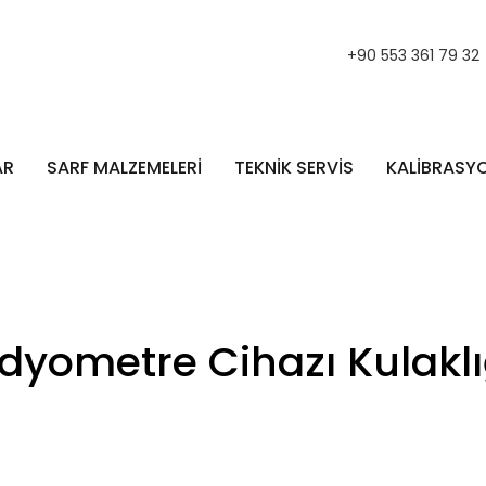
+90 553 361 79 32
AR
SARF MALZEMELERİ
TEKNİK SERVİS
KALİBRASY
dyometre Cihazı Kulaklı