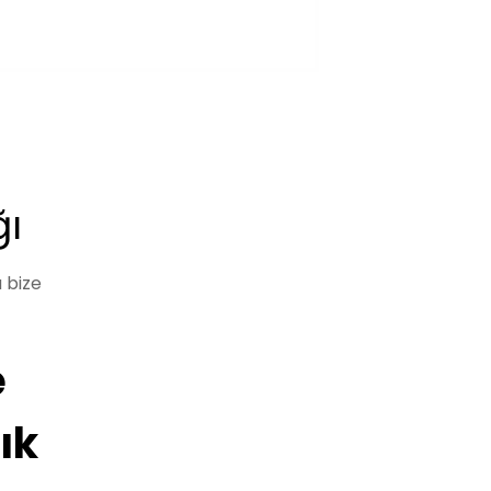
ğı
 bize
e
ık