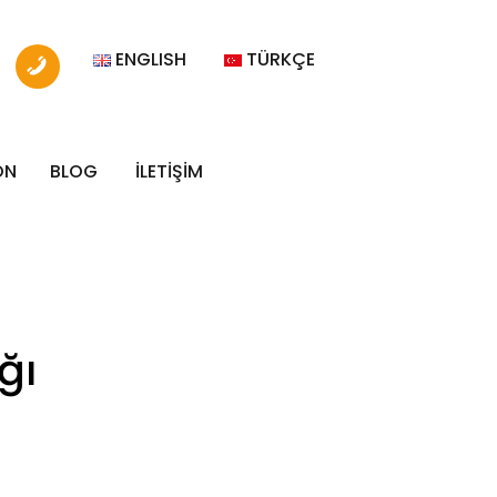
ENGLISH
TÜRKÇE
ON
BLOG
İLETİŞİM
ğı