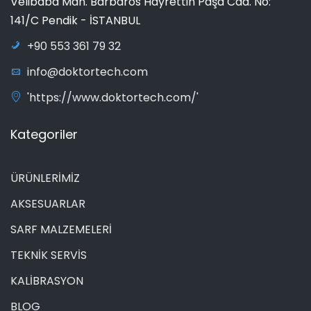
Velibaba Mah. Barbaros Hayrettin Paşa Cad. No:
141/C Pendik - İSTANBUL
+90 553 361 79 32
info@doktortech.com
'https://www.doktortech.com/'
Kategoriler
ÜRÜNLERİMİZ
AKSESUARLAR
SARF MALZEMELERİ
TEKNİK SERVİS
KALİBRASYON
BLOG