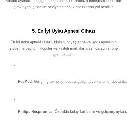
Basınç ayarlarını değiştirmeden önce doktorunuza danışmak önemlidir,
çünkü yanlış basınç seviyeleri sağlık sorunlarına yol açabilir.
5. En İyi Uyku Apnesi Cihazı
En iyi uyku apnesi cihazı, kişinin ihtiyaçlarına ve uyku apnesinin
şiddetine bağlıdır. Popüler ve kaliteli markalar arasında şunlar öne
çıkmaktadır:
ResMed
: Gelişmiş teknoloji, sessiz çalışma ve kullanıcı dostu özel
Philips Respironics
: Özellikle kolay kullanımı ve gelişmiş uyku izl