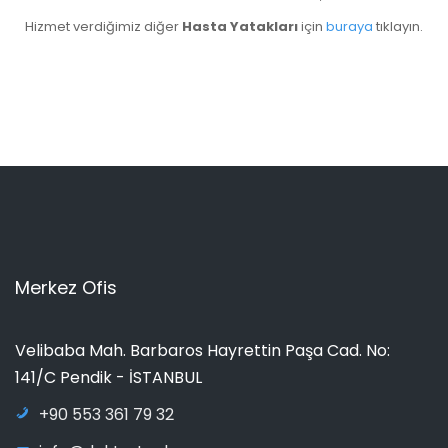
Hizmet verdiğimiz diğer
Hasta Yatakları
için
buraya
tıklayın.
Merkez Ofis
Velibaba Mah. Barbaros Hayrettin Paşa Cad. No:
141/C Pendik - İSTANBUL
+90 553 361 79 32