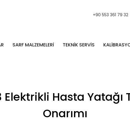
+90 553 361 79 32
AR
SARF MALZEMELERİ
TEKNİK SERVİS
KALİBRASY
 Elektrikli Hasta Yatağı
Onarımı