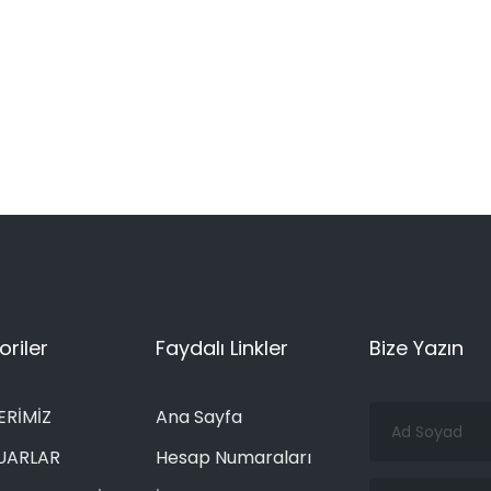
riler
Faydalı Linkler
Bize Yazın
Ad
ERİMİZ
Ana Sayfa
Soyad
UARLAR
Hesap Numaraları