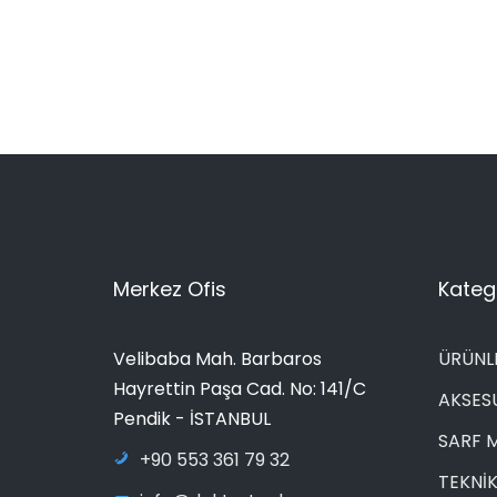
Merkez Ofis
Katego
Velibaba Mah. Barbaros
ÜRÜNL
Hayrettin Paşa Cad. No: 141/C
AKSES
Pendik - İSTANBUL
SARF 
+90 553 361 79 32
TEKNİK