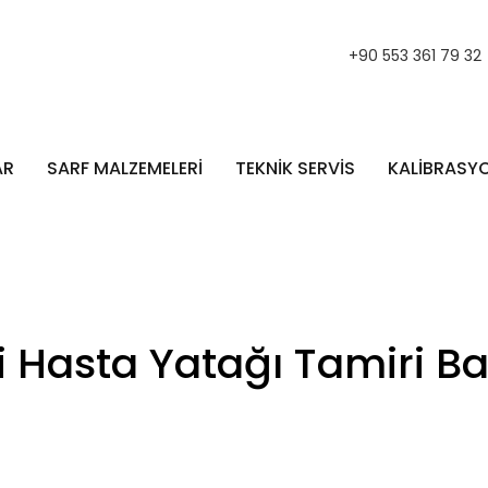
+90 553 361 79 32
AR
SARF MALZEMELERİ
TEKNİK SERVİS
KALİBRASY
kli Hasta Yatağı Tamiri B