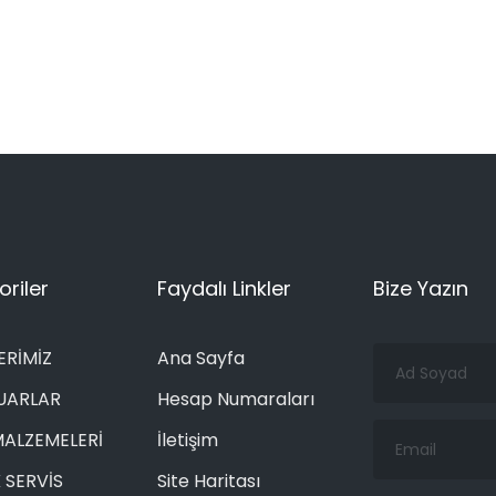
riler
Faydalı Linkler
Bize Yazın
Ad
ERİMİZ
Ana Sayfa
Soyad
UARLAR
Hesap Numaraları
Email
MALZEMELERİ
İletişim
 SERVİS
Site Haritası