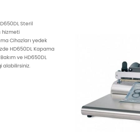
D650DL Steril
 hizmeti
ma Cihazları yedek
ünyemizde HD650DL Kapama
ı Bakım ve HD650DL
 alabilirsiniz.