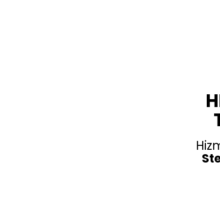
H
Hiz
Ste