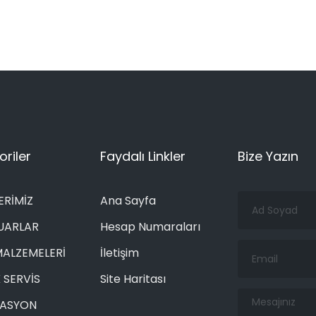
riler
Faydalı Linkler
Bize Yazın
Ad
ERİMİZ
Ana Sayfa
Soyad
UARLAR
Hesap Numaraları
Email
MALZEMELERİ
İletişim
 SERVİS
Site Haritası
Mesajınız
RASYON