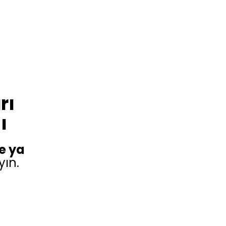
rı
ı
e ya
yın.