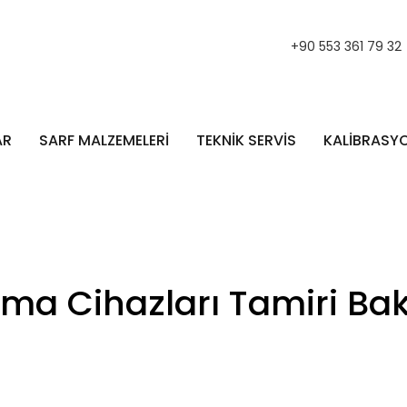
+90 553 361 79 32
AR
SARF MALZEMELERİ
TEKNİK SERVİS
KALİBRASY
a Cihazları Tamiri Bak