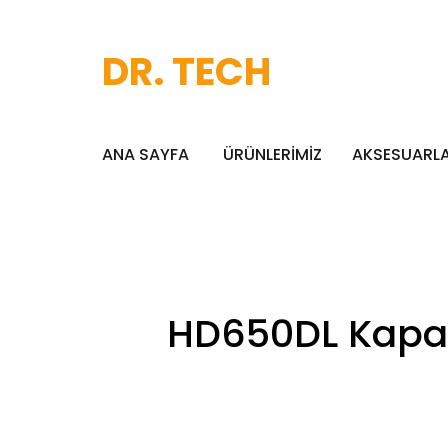
DR. TECH
ANA SAYFA
ÜRÜNLERİMİZ
AKSESUARL
HD650DL Kapam