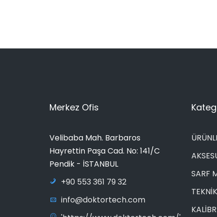
Merkez Ofis
Katego
Velibaba Mah. Barbaros
ÜRÜNL
Hayrettin Paşa Cad. No: 141/C
AKSES
Pendik - İSTANBUL
SARF 
+90 553 361 79 32
TEKNİK
info@doktortech.com
KALİB