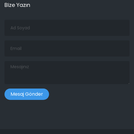
Bize Yazın
Ad
Soyad
Email
Mesajınız