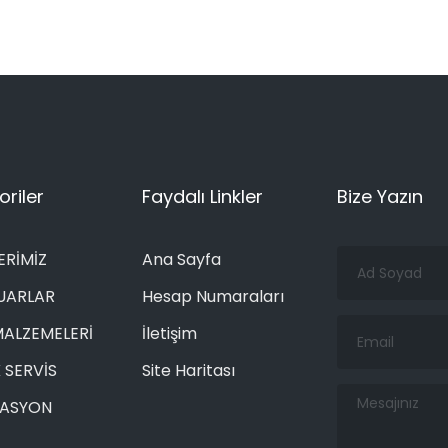
riler
Faydalı Linkler
Bize Yazın
Ad
ERİMİZ
Ana Sayfa
Soyad
UARLAR
Hesap Numaraları
Email
MALZEMELERİ
İletişim
 SERVİS
Site Haritası
Mesajınız
RASYON