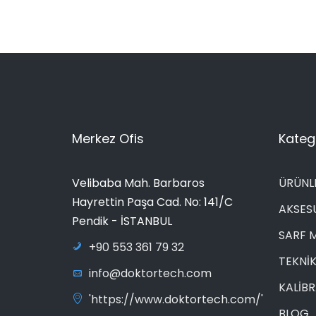
Merkez Ofis
Katego
Velibaba Mah. Barbaros
ÜRÜNL
Hayrettin Paşa Cad. No: 141/C
AKSES
Pendik - İSTANBUL
SARF 
+90 553 361 79 32
TEKNİK
info@doktortech.com
KALİB
'https://www.doktortech.com/'
BLOG