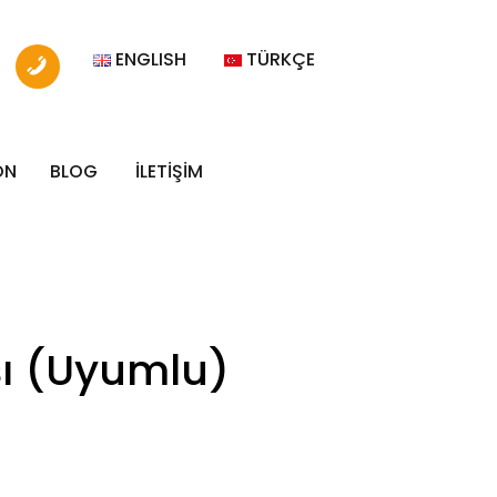
ENGLISH
TÜRKÇE
ON
BLOG
İLETİŞİM
ışı (Uyumlu)