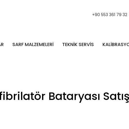
+90 553 361 79 32
AR
SARF MALZEMELERİ
TEKNİK SERVİS
KALİBRASY
ibrilatör Bataryası Sat