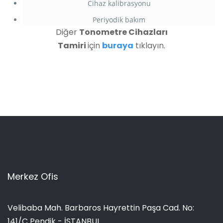
Cihaz kalibrasyonu
Periyodik bakım
Diğer
Tonometre Cihazları
Tamiri
için
buraya
tıklayın.
Merkez Ofis
Velibaba Mah. Barbaros Hayrettin Paşa Cad. No:
141/C Pendik - İSTANBUL