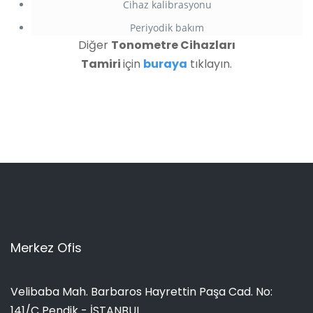
Cihaz kalibrasyonu
Periyodik bakım
Diğer
Tonometre Cihazları
Tamiri
için
buraya
tıklayın.
Merkez Ofis
Velibaba Mah. Barbaros Hayrettin Paşa Cad. No:
141/C Pendik - İSTANBUL