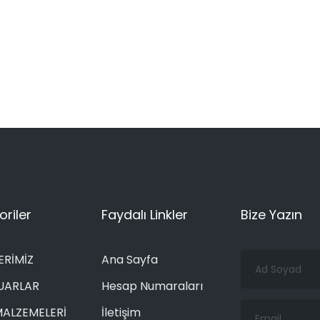
riler
Faydalı Linkler
Bize Yazın
Ad
ERİMİZ
Ana Sayfa
Soyad
UARLAR
Hesap Numaraları
Email
MALZEMELERİ
İletişim