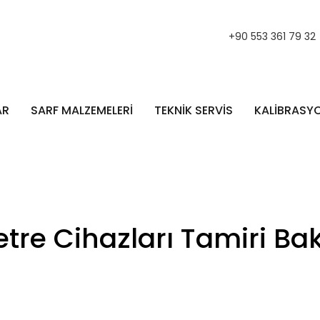
+90 553 361 79 32
AR
SARF MALZEMELERİ
TEKNİK SERVİS
KALİBRASY
re Cihazları Tamiri Bak