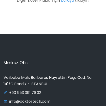
Diğer Koter Plakları için
buraya
tıklayın.
Merkez Ofis
Velibaba Mah. Barbaros Hayrettin Paşa Cad. No:
141/C Pendik - İSTANBUL
+90 553 361 79 32
info@doktortech.com