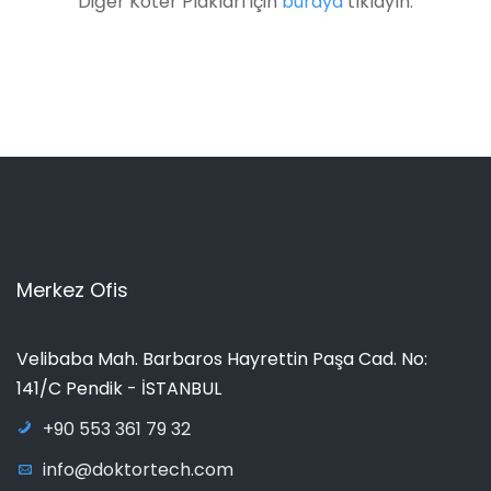
Diğer Koter Plakları için
buraya
tıklayın.
Merkez Ofis
Velibaba Mah. Barbaros Hayrettin Paşa Cad. No:
141/C Pendik - İSTANBUL
+90 553 361 79 32
info@doktortech.com