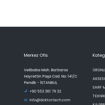
Merkez Ofis
Katego
Velibaba Mah. Barbaros
ÜRÜNL
Hayrettin Paşa Cad. No: 141/C
AKSES
Pendik - İSTANBUL
SARF 
+90 553 361 79 32
TEKNİK
info@doktortech.com
KALİB