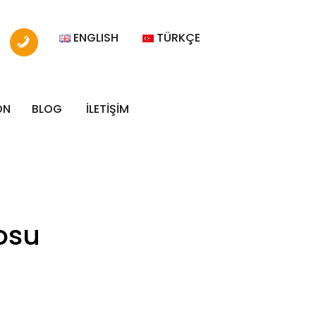
ENGLISH
TÜRKÇE
ON
BLOG
İLETİŞİM
osu