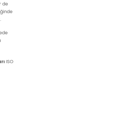
r de
iğinde
.
ede
ı
rı
ISO