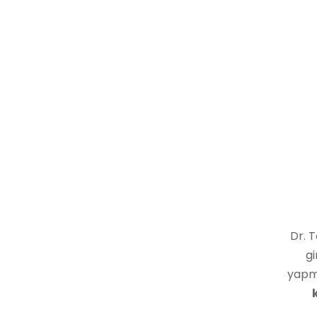
Dr. T
g
yapma