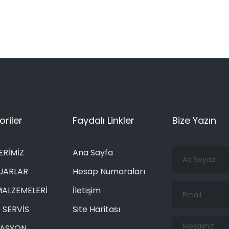
riler
Faydalı Linkler
Bize Yazın
Ad
ERİMİZ
Ana Sayfa
Soyad
UARLAR
Hesap Numaraları
Email
MALZEMELERİ
İletişim
 SERVİS
Site Haritası
Mesajınız
RASYON