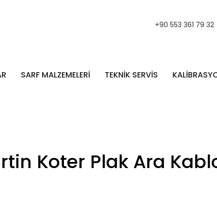
+90 553 361 79 32
AR
SARF MALZEMELERİ
TEKNİK SERVİS
KALİBRASY
rtin Koter Plak Ara Kabl