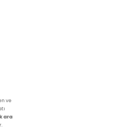
len ve
atı
ak ara
r.