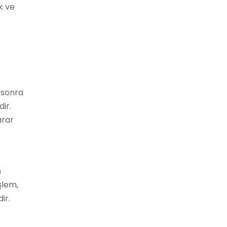
k ve
n sonra
ir.
arar
n
şlem,
ir.