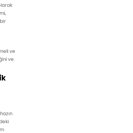
olarak
mi,
bir
meli ve
ğini ve
ik
ihazın
deki
im