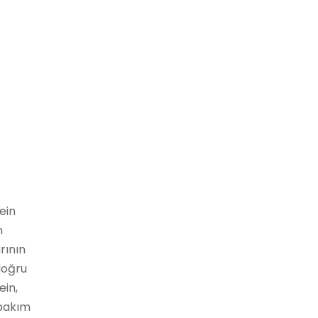
ein
m
rının
doğru
ein,
 bakım