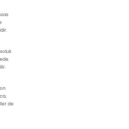
ssas
e
dir.
soluk
yede
ir.
yon
ca,
ller de