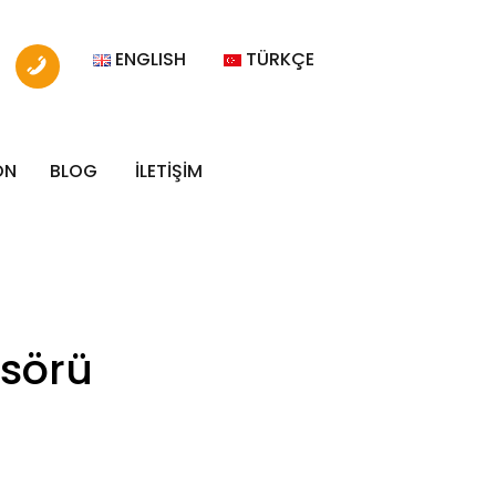
ENGLISH
TÜRKÇE
ON
BLOG
İLETİŞİM
nsörü