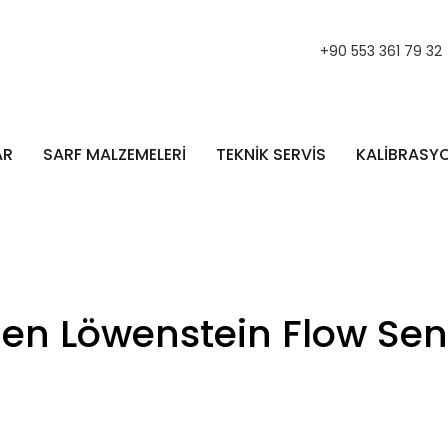
+90 553 361 79 32
AR
SARF MALZEMELERİ
TEKNİK SERVİS
KALİBRASY
en Löwenstein Flow Se