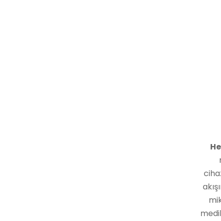
He
ciha
akış
mik
medik