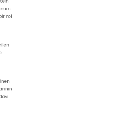
tein
lunum
ir rol
rilen
e
einen
arının
davi