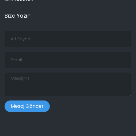
Bize Yazın
Ad
Soyad
Email
Mesajınız