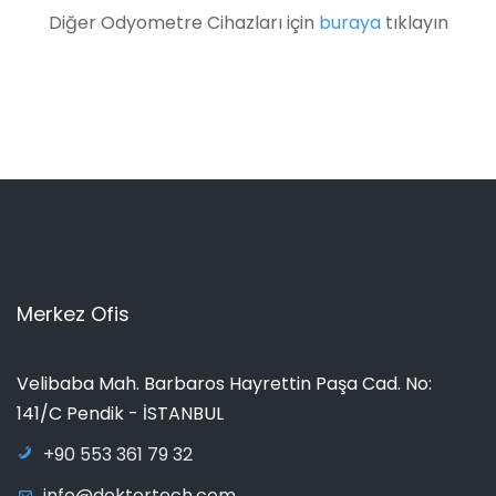
Diğer Odyometre Cihazları için
buraya
tıklayın
Merkez Ofis
Velibaba Mah. Barbaros Hayrettin Paşa Cad. No:
141/C Pendik - İSTANBUL
+90 553 361 79 32
info@doktortech.com