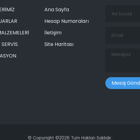
Ad
ERİMİZ
Ana Sayfa
Soyad
UARLAR
Hesap Numaraları
Email
MALZEMELERİ
İletişim
 SERVİS
Site Haritası
Mesajınız
RASYON
©
Copyright ©
2026 Tüm Hakları Saklıdır.