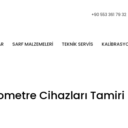
+90 553 361 79 32
AR
SARF MALZEMELERİ
TEKNİK SERVİS
KALİBRASY
ometre Cihazları Tamir