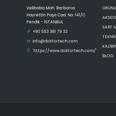
Velibaba Mah. Barbaros
ÜRÜNL
Hayrettin Paşa Cad. No: 141/C
AKSES
Pendik - İSTANBUL
SARF 
+90 553 361 79 32
TEKNİK
info@doktortech.com
KALİB
'https://www.doktortech.com/'
BLOG