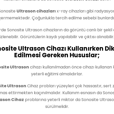
Sonosite
Ultrason cihazları
x-ray cihazları gibi radyasyo
çermemektedir. Çoğunlukla tercih edilme sebebi bunlardı
rde Sonosite Ultrason cihazların da görüntü canlı bir şekil
izlenebilir. Görüntülerin kaydı yapılabilir ve çıktısı alınabilir
osite Ultrason Cihazı Kullanırken Di
Edilmesi Gereken Hususlar;
site Ultrason
cihazı kullanılmadan önce cihazı kullanan k
yeterli eğitimi almalıdırlar.
ite Ultrason
Cihaz probları yüzeyleri çok hassastır, sert
mas ettirmekten kaçınılmalıdır. Kullanım esnasın da Sonos
rason Cihaz
problarına yeterli miktar da Sonosite Ultrason
sürülmelidir.