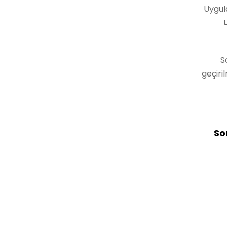
Uygul
S
geçiril
So