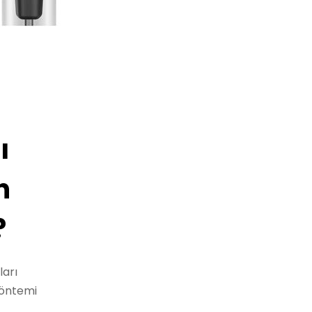
ı
n
?
ları
yöntemi