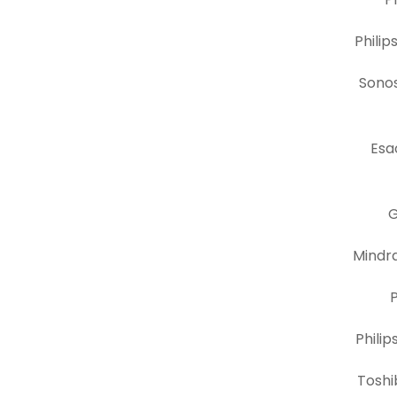
Phili
Sono
Esa
G
Mindr
P
Phili
Toshi