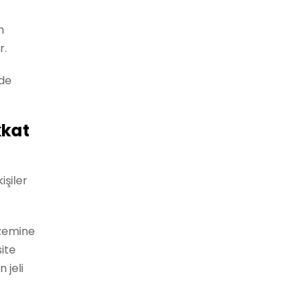
n
r.
 de
.
kkat
işiler
 zemine
ite
 jeli