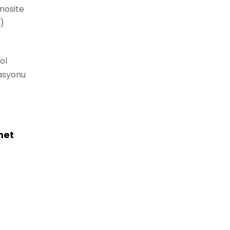
nosite
)
ol
asyonu
met