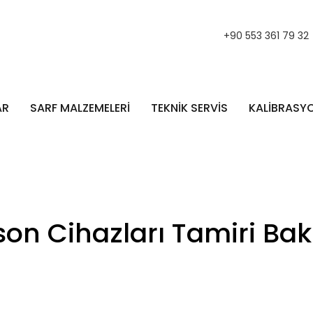
+90 553 361 79 32
AR
SARF MALZEMELERİ
TEKNİK SERVİS
KALİBRASY
son Cihazları Tamiri Ba