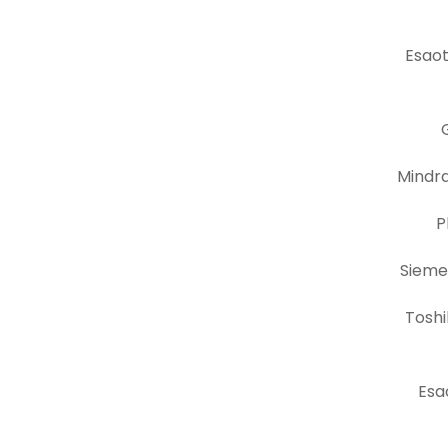
Esao
Mindr
P
Sieme
Toshi
Esa