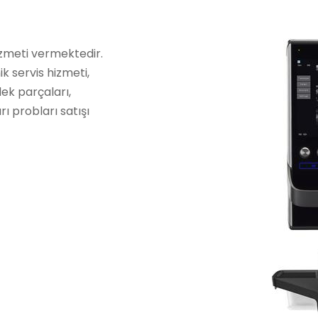
izmeti vermektedir.
k servis hizmeti,
dek parçaları,
ı probları satışı