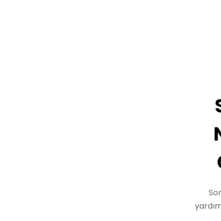
So
yardım