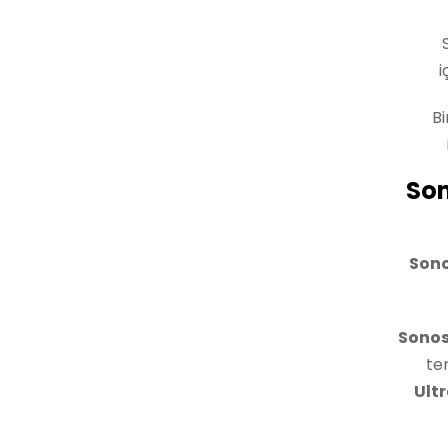
i
Bi
Son
Sono
Sonos
te
Ult