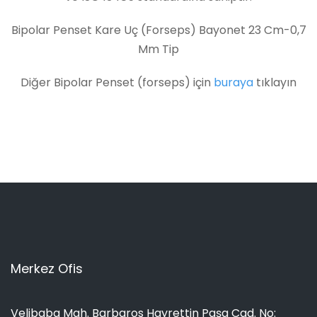
Bipolar Penset Kare Uç (Forseps) Bayonet 23 Cm-0,7
Mm Tip
Diğer Bipolar Penset (forseps) için
buraya
tıklayın
Merkez Ofis
Velibaba Mah. Barbaros Hayrettin Paşa Cad. No: