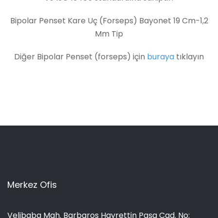
Bipolar Penset Kare Uç (Forseps) Bayonet 19 Cm-1,2
Mm Tip
Diğer Bipolar Penset (forseps) için
buraya
tıklayın
Merkez Ofis
Velibaba Mah. Barbaros Hayrettin Paşa Cad. No: