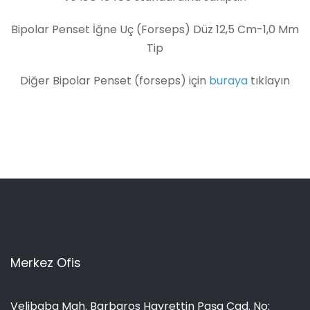
Bipolar Penset İğne Uç (Forseps) Düz 12,5 Cm-1,0 Mm
Tip
Diğer Bipolar Penset (forseps) için
buraya
tıklayın
Merkez Ofis
Velibaba Mah. Barbaros Hayrettin Paşa Cad. No: