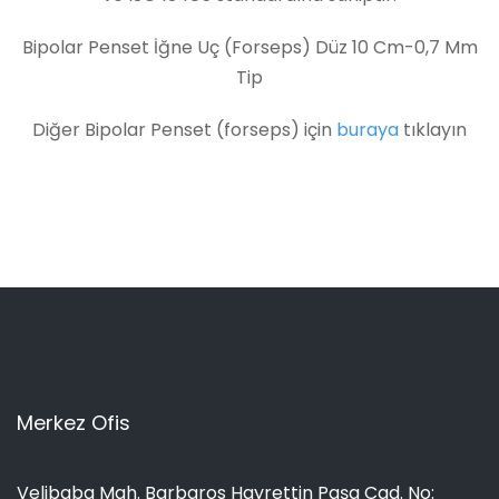
Bipolar Penset İğne Uç (Forseps) Düz 10 Cm-0,7 Mm
Tip
Diğer Bipolar Penset (forseps) için
buraya
tıklayın
Merkez Ofis
Velibaba Mah. Barbaros Hayrettin Paşa Cad. No: