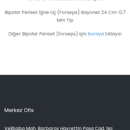
Bipolar Penset İğne Uç (Forseps) Bayonet 24 Cm-0,7
Mm Tip
Diğer Bipolar Penset (forseps) için
buraya
tıklayın
Merkez Ofis
Velibaba Mah. Barbaros Hayrettin Paşa Cad. No: