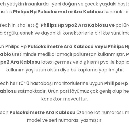
ech yetişkin insanlarda, yeni doğan ve çocuk yaşdaki hast
assas
Philips Hp Pulsoksimetre Ara Kablosu
sunmaktadı
Tech’in ithal ettiği
Philips Hp Spo2 Ara Kablosu
ve
poliü
rla örgülü, esnek ve dayanıklı konektörlerle birlikte sunulm
ch Philips Hp
Pulsoksimetre Ara Kablosu
veya Philips 
Kablo
üretiminde medikal amaçlı poliüretan kullanmıştır.
P
Spo2 Ara Kablosu
latex içermez ve dış kısmı pvc ile kaplıd
kullanım yaşı uzun olsun diye bu kaplama yapılmıştır.
ech her türlü hastabaşı monitörlülerine uygun
Philips Hp
Kablosu
satmaktadır. Ürün portföyümüz çok geniş olup her
konektör mevcuttur.
Tech
Pulsoksimetre Ara Kablosu
üzerine lot numarası, 
model ve seri numarası yazmıştır.