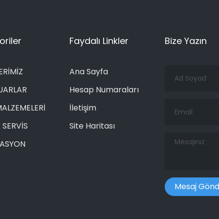
riler
Faydalı Linkler
Bize Yazın
Ad
ERİMİZ
Ana Sayfa
Soyad
UARLAR
Hesap Numaraları
Email
MALZEMELERİ
İletişim
 SERVİS
Site Haritası
Mesajınız
RASYON