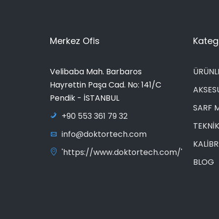
Merkez Ofis
Katego
Velibaba Mah. Barbaros
ÜRÜNL
Hayrettin Paşa Cad. No: 141/C
AKSES
Pendik - İSTANBUL
SARF 
+90 553 361 79 32
TEKNİK
info@doktortech.com
KALİB
'https://www.doktortech.com/'
BLOG