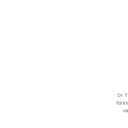
Dr. T
farkl
ok