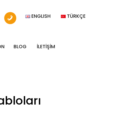
ENGLISH
TÜRKÇE
ON
BLOG
İLETİŞİM
abloları