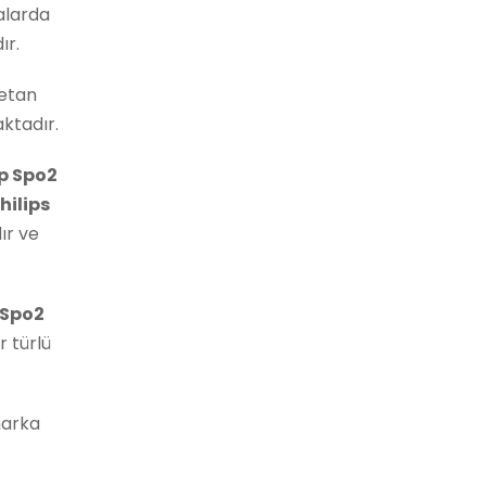
alarda
r.
retan
aktadır.
Hp Spo2
hilips
ır ve
 Spo2
 türlü
marka