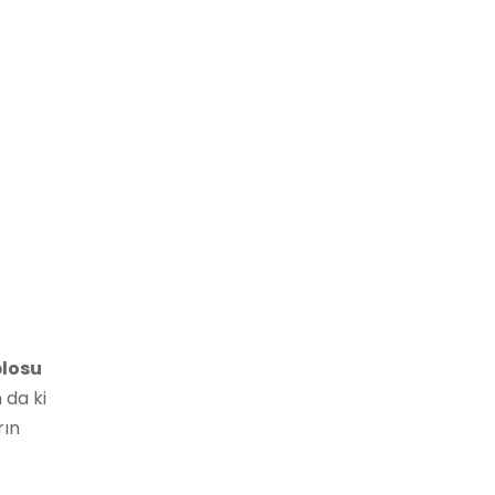
blosu
 da ki
rın