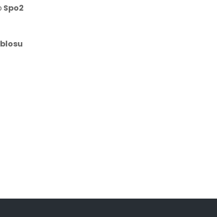
p
Spo2
blosu