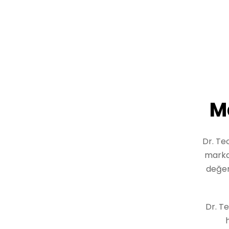
M
Dr. Tec
marka 
değer
Dr. T
h