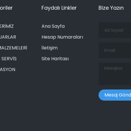
riler
Faydalı Linkler
Bize Yazın
Ad
ERİMİZ
Ana Sayfa
Soyad
UARLAR
Hesap Numaraları
Email
MALZEMELERİ
İletişim
 SERVİS
Site Haritası
Mesajınız
RASYON