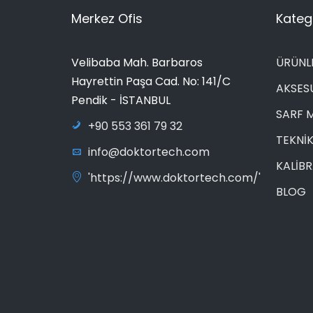
Merkez Ofis
Katego
Velibaba Mah. Barbaros
ÜRÜNL
Hayrettin Paşa Cad. No: 141/C
AKSES
Pendik - İSTANBUL
SARF 
+90 553 361 79 32
TEKNİK
info@doktortech.com
KALİB
'https://www.doktortech.com/'
BLOG