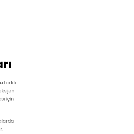
rı
su
farklı
oksijen
ı için
alarda
r.