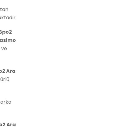
etan
aktadır.
Spo2
asimo
r ve
o2 Ara
ürlü
marka
o2 Ara