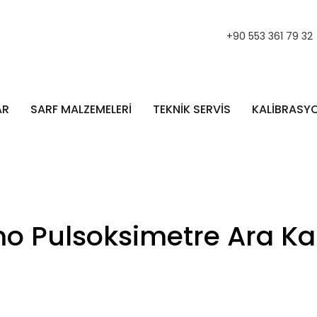
+90 553 361 79 32
AR
SARF MALZEMELERİ
TEKNİK SERVİS
KALİBRASY
o Pulsoksimetre Ara Kab