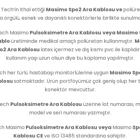
 Tech’in ithal ettiği
Masimo Spo2 Ara Kablosu
ve
poliür
rla örgülü, esnek ve dayanıklı konektörlerle birlikte sunulm
Tech Masimo
Pulsoksimetre Ara Kablosu
veya Masimo 
ablo
üretiminde medikal amaçlı poliüretan kullanmıştır.
M
o2 Ara Kablosu
latex içermez ve dış kısmı pvc ile kaplıdı
kullanım yaşı uzun olsun diye bu kaplama yapılmıştır.
ch her türlü hastabaşı monitörlülerine uygun
Masimo Sp
blosu
satmaktadır. Ürün portföyümüz çok geniş olup her t
konektör mevcuttur.
Tech
Pulsoksimetre Ara Kablosu
üzerine lot numarası, 
model ve seri numarası yazmıştır.
ech Masimo
Pulsoksimetre Ara Kablosu
veya
Masimo
Sp
Kablosu
CE
ve ISO 13485 standardına sahiptir.