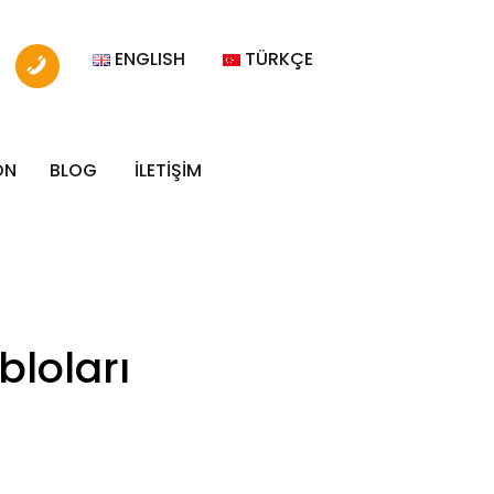
ENGLISH
TÜRKÇE
ON
BLOG
İLETİŞİM
loları