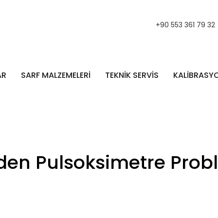
+90 553 361 79 32
AR
SARF MALZEMELERİ
TEKNİK SERVİS
KALİBRASY
en Pulsoksimetre Probla