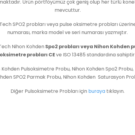
maktadır. Ürün pörtföyümüz çok geniş olup her türlü kone
mevcuttur.
 Tech SPO2 probları veya pulse oksimetre probları üzerine
numarası, marka model ve seri numarası yazmıştır.
 Tech Nihon Kohden
Spo2 probları veya Nihon Kohden p
oksimetre probları CE
ve ISO 13485 standardına sahiptir
 Kohden Pulsoksimetre Probu, Nihon Kohden Spo2 Probu,
hden SPO2 Parmak Probu, Nihon Kohden Saturasyon Pro
Diğer Pulsoksimetre Probları için
buraya
tıklayın.