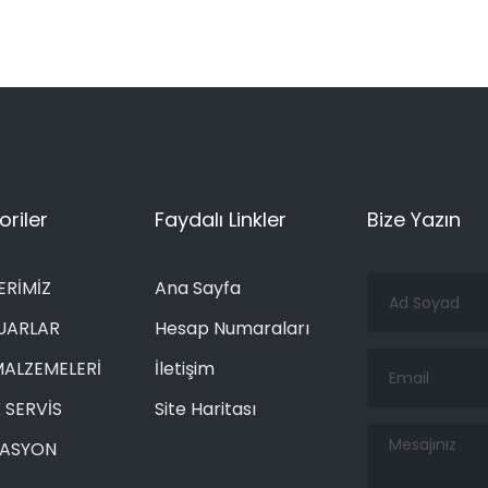
riler
Faydalı Linkler
Bize Yazın
Ad
ERİMİZ
Ana Sayfa
Soyad
UARLAR
Hesap Numaraları
Email
MALZEMELERİ
İletişim
 SERVİS
Site Haritası
Mesajınız
RASYON