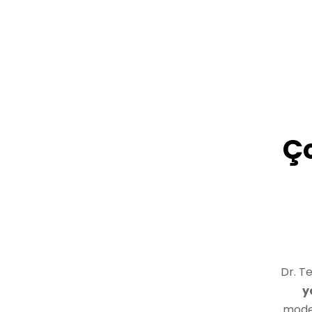
Ço
Dr. Te
y
model