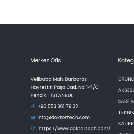
Merkez Ofis
Katego
Velibaba Mah. Barbaros
ÜRÜNL
Hayrettin Paşa Cad. No: 141/C
AKSES
Pendik - İSTANBUL
SARF 
+90 553 361 79 32
TEKNİK
info@doktortech.com
KALİB
'https://www.doktortech.com/'