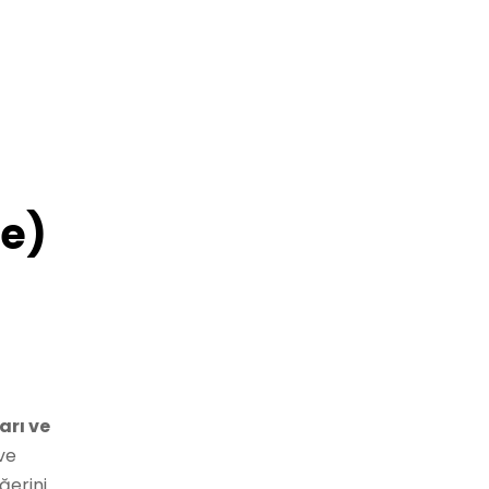
le)
arı ve
ve
ğerini