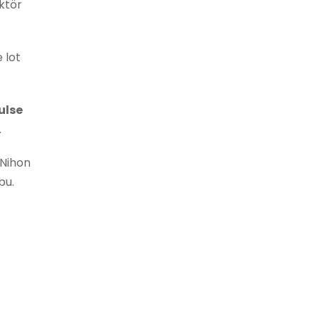
ktör
 lot
ulse
.
 Nihon
bu.