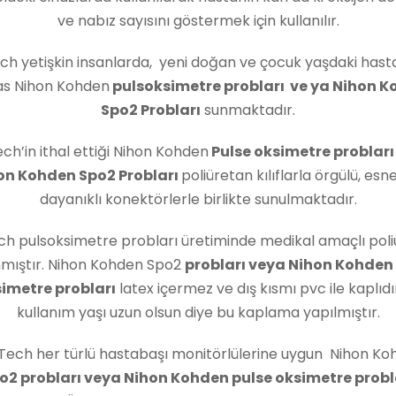
ve nabız sayısını göstermek için kullanılır.
ech yetişkin insanlarda, yeni doğan ve çocuk yaşdaki hast
s Nihon Kohden
pulsoksimetre probları ve ya Nihon 
Spo2 Probları
sunmaktadır.
ch’in ithal ettiği Nihon Kohden
Pulse oksimetre probları
on Kohden Spo2 Probları
poliüretan kılıflarla örgülü, esn
dayanıklı konektörlerle birlikte sunulmaktadır.
ch pulsoksimetre probları üretiminde medikal amaçlı pol
nmıştır. Nihon Kohden Spo2
probları veya Nihon Kohden
imetre probları
latex içermez ve dış kısmı pvc ile kaplıdı
kullanım yaşı uzun olsun diye bu kaplama yapılmıştır.
Tech her türlü hastabaşı monitörlülerine uygun Nihon K
o2 probları veya Nihon Kohden pulse oksimetre probl