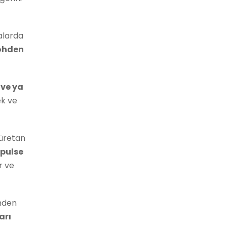
alarda
Kohden
 ve ya
ek ve
iüretan
 pulse
r ve
ohden
arı