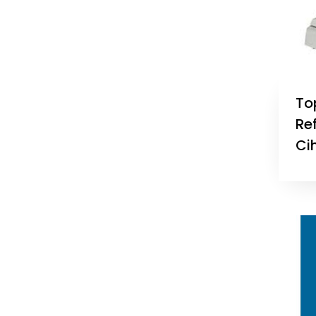
To
Re
Ci