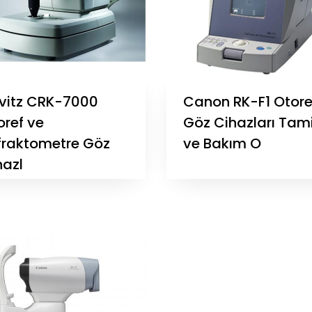
vitz CRK-7000
Canon RK-F1 Otore
oref ve
Göz Cihazları Tami
fraktometre Göz
ve Bakım O
hazl