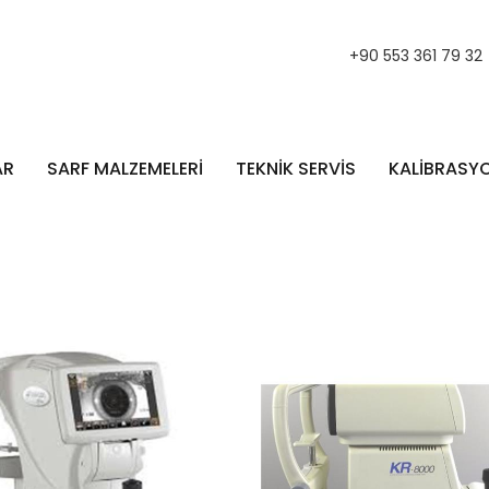
+90 553 361 79 32
AR
SARF MALZEMELERİ
TEKNİK SERVİS
KALİBRASY