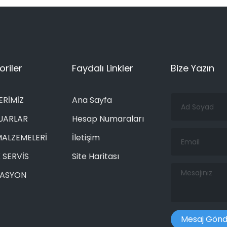
riler
Faydalı Linkler
Bize Yazın
Ad
ERİMİZ
Ana Sayfa
Soyad
UARLAR
Hesap Numaraları
Email
MALZEMELERİ
İletişim
 SERVİS
Site Haritası
Mesajınız
RASYON