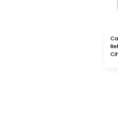
Ca
Re
Cih