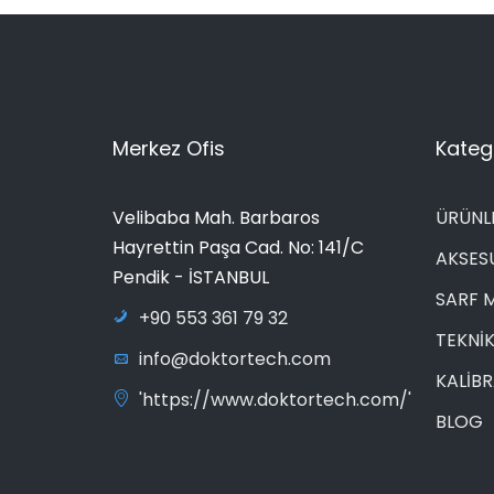
Merkez Ofis
Katego
Velibaba Mah. Barbaros
ÜRÜNL
Hayrettin Paşa Cad. No: 141/C
AKSES
Pendik - İSTANBUL
SARF 
+90 553 361 79 32
TEKNİK
info@doktortech.com
KALİB
'https://www.doktortech.com/'
BLOG