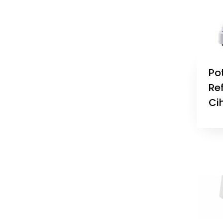
Po
Re
Cih