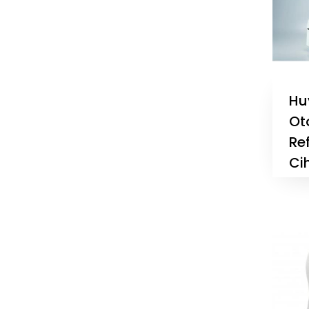
Hu
Ot
Re
Ci