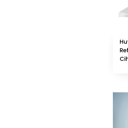
Hu
Re
Ci