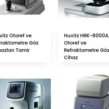
vitz Otoref ve
Huvitz HRK-8000A
fraktometre Göz
Otoref ve
hazları Tamir
Refraktometre Gö
Cihaz