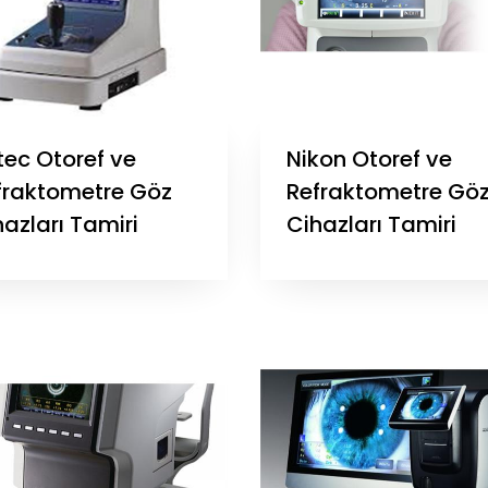
tec Otoref ve
Nikon Otoref ve
fraktometre Göz
Refraktometre Gö
azları Tamiri
Cihazları Tamiri