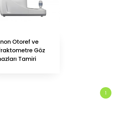
non Otoref ve
fraktometre Göz
azları Tamiri
1