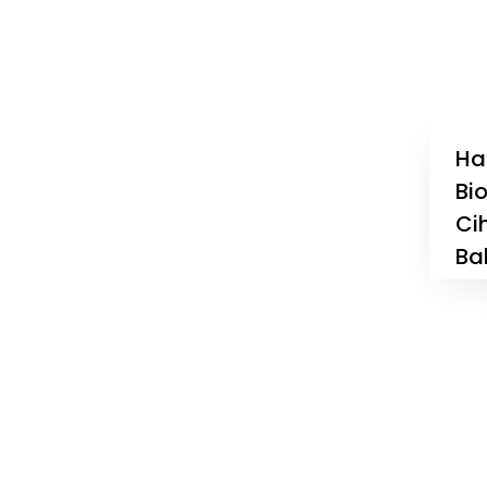
Ha
Bi
Cih
Ba