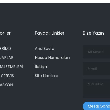
riler
Faydalı Linkler
Bize Yazın
Ad
ERİMİZ
Ana Sayfa
Soyad
UARLAR
Hesap Numaraları
Email
MALZEMELERİ
İletişim
 SERVİS
Site Haritası
Mesajınız
RASYON