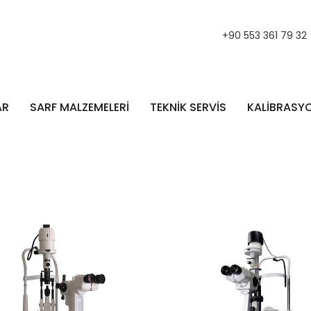
+90 553 361 79 32
AR
SARF MALZEMELERİ
TEKNİK SERVİS
KALİBRASY