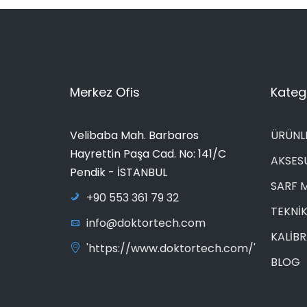
Merkez Ofis
Katego
Velibaba Mah. Barbaros
ÜRÜNL
Hayrettin Paşa Cad. No: 141/C
AKSES
Pendik - İSTANBUL
SARF 
+90 553 361 79 32
TEKNİK
info@doktortech.com
KALİB
'https://www.doktortech.com/'
BLOG